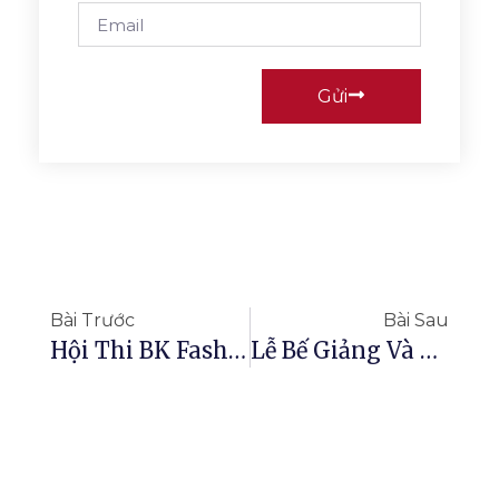
Gửi
Bài Trước
Bài Sau
Hội Thi BK Fashion: Chào Mừng 106 Năm Ngày Quốc Tế Phụ Nữ 8/3 Và 1976 Năm Ngày Khởi Nghĩa Hai Bà Trưng Và Hướng Đến Kỷ Niệm 60 Năm Ngày Thành Lập Trường
Lễ Bế Giảng Và Trao Bằng Tốt Nghiệp Cho Sinh Viên Khóa 3 Đặt Tại Trung Tâm Giáo Dục Thường Xuyên Tỉnh Hưng Yên