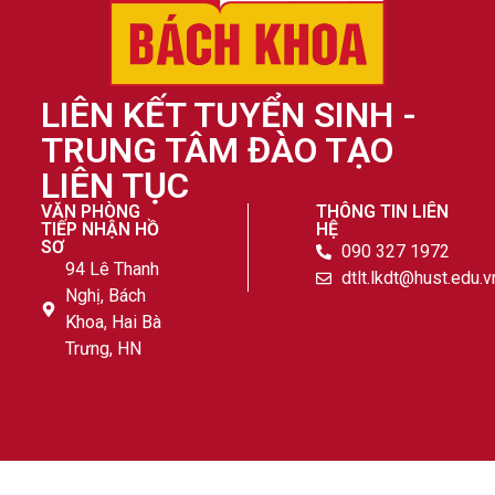
LIÊN KẾT TUYỂN SINH -
TRUNG TÂM ĐÀO TẠO
LIÊN TỤC
VĂN PHÒNG
THÔNG TIN LIÊN
TIẾP NHẬN HỒ
HỆ
SƠ
090 327 1972
94 Lê Thanh
dtlt.lkdt@hust.edu.v
Nghị, Bách
Khoa, Hai Bà
Trưng, HN